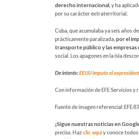
derecho internacional
, y ha aplic
por su carácter extraterritorial.
Cuba, que acumulaba ya seis años de
prácticamente paralizada,
por el im
transporte público y las empresas 
social. Los apagones en la isla desco
De interés:
EEUU imputa al expresident
Con información de EFE Servicios y 
Fuente de imagen referencial: EF
¡Sigue nuestras noticias en Googl
precisa.
Haz
clic aquí
y conoce todos