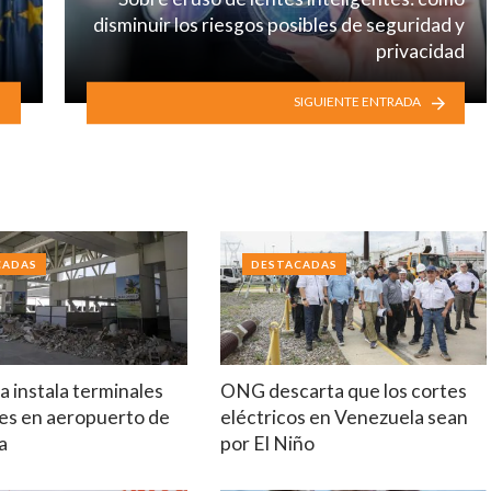
disminuir los riesgos posibles de seguridad y
privacidad
SIGUIENTE ENTRADA
CADAS
DESTACADAS
 instala terminales
ONG descarta que los cortes
es en aeropuerto de
eléctricos en Venezuela sean
a
por El Niño