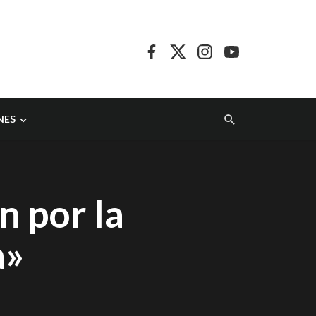
NES
n por la
a»