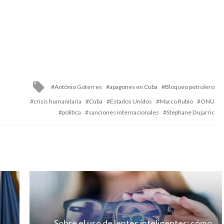
Tagged
António Guterres
apagones en Cuba
Bloqueo petrolero
with
crisis humanitaria
Cuba
Estados Unidos
Marco Rubio
ONU
politica
sanciones internacionales
Stephane Dujarric
Sobre el uso de lentes inteligentes: cómo