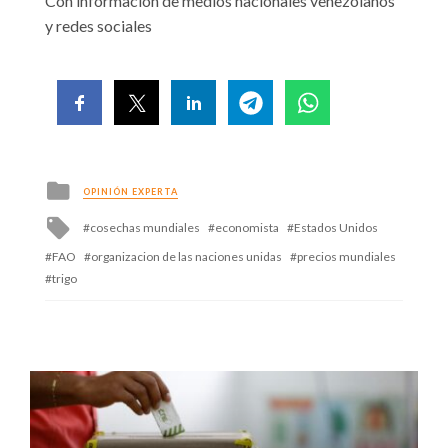
Con información de medios nacionales venezolanos
y redes sociales
Posted
OPINIÓN EXPERTA
in
Tagged
cosechas mundiales
economista
Estados Unidos
with
FAO
organizacion de las naciones unidas
precios mundiales
trigo