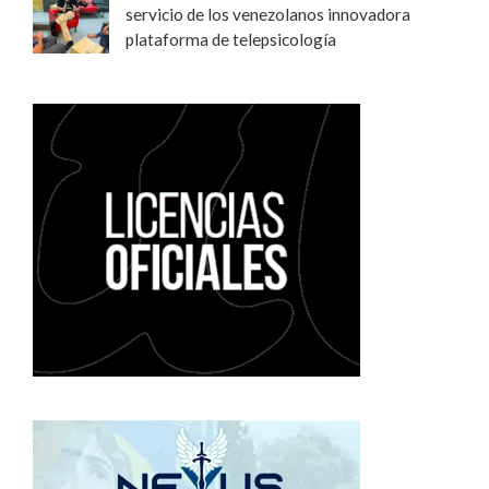
servicio de los venezolanos innovadora
plataforma de telepsicología