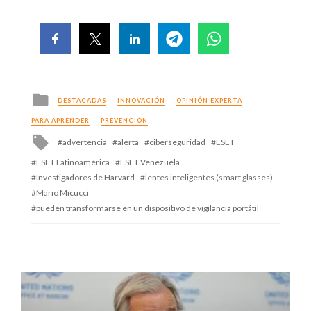
Posted
DESTACADAS
INNOVACIÓN
OPINIÓN EXPERTA
in
PARA APRENDER
PREVENCIÓN
Tagged
advertencia
alerta
ciberseguridad
ESET
with
ESET Latinoamérica
ESET Venezuela
Investigadores de Harvard
lentes inteligentes (smart glasses)
Mario Micucci
pueden transformarse en un dispositivo de vigilancia portátil