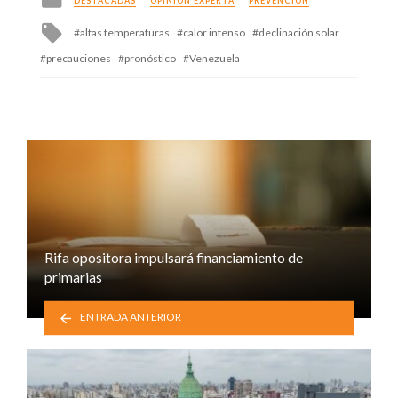
DESTACADAS
OPINIÓN EXPERTA
PREVENCIÓN
in
Tagged
altas temperaturas
calor intenso
declinación solar
with
precauciones
pronóstico
Venezuela
Rifa opositora impulsará financiamiento de
primarias
ENTRADA ANTERIOR