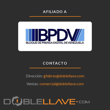
AFILIADO A
CONTACTO
Dirección:
gfebres@doblellave.com
Ventas:
comercial@doblellave.com