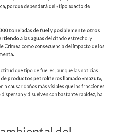
ica, porque dependerá del «tipo exacto de
300 toneladas de fuel y posiblemente otros
rtiendo a las aguas
del citado estrecho, y
de Crimea como consecuencia del impacto de los
rmenta.
titud que tipo de fuel es, aunque las noticias
 de productos petrolíferos llamado «mazut»,
n a causar daños más visibles que las fracciones
e dispersan y disuelven con bastante rapidez, ha
ambiental del