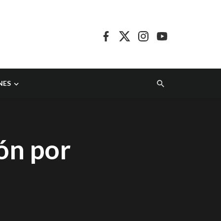
NES
ón por