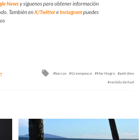
gle News
y síguenos para obtener información
 todo. También en
X/Twitter
e
Instagram
puedes
dos
Tagged
barcos
Greenpeace
Mar Negro
petróleo
N
with
vertido de fuel