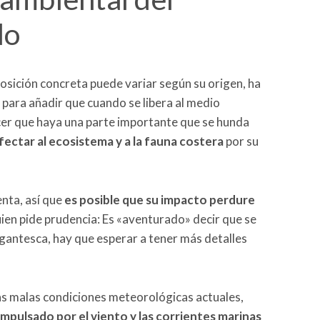
do
posición concreta puede variar según su origen, ha
para añadir que cuando se libera al medio
cer que haya una parte importante que se hunda
fectar al ecosistema y a la fauna costera
por su
nta, así que
es posible que su impacto perdure
uien pide prudencia: Es «aventurado» decir que se
gantesca, hay que esperar a tener más detalles
as malas condiciones meteorológicas actuales,
 impulsado por el viento y las corrientes marinas