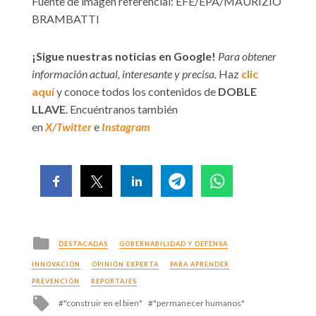
Fuente de imagen referencial: EFE/EPA/MAURIZIO
BRAMBATTI
¡Sigue nuestras noticias en Google!
Para obtener
información actual, interesante y precisa.
Haz
clic
aquí
y conoce todos los contenidos de
DOBLE
LLAVE
. Encuéntranos también
en
X/Twitter
e
Instagram
Posted
DESTACADAS
GOBERNABILIDAD Y DEFENSA
in
INNOVACIÓN
OPINIÓN EXPERTA
PARA APRENDER
PREVENCIÓN
REPORTAJES
Tagged
"construir en el bien"
"permanecer humanos"
with