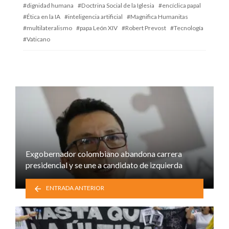
dignidad humana
Doctrina Social de la Iglesia
encíclica papal
Ética en la IA
inteligencia artificial
Magnifica Humanitas
multilateralismo
papa León XIV
Robert Prevost
Tecnología
Vaticano
Exgobernador colombiano abandona carrera
presidencial y se une a candidato de izquierda
ENTRADA ANTERIOR