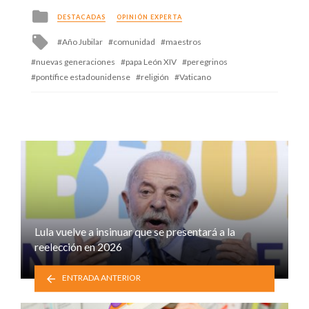
Posted
DESTACADAS
OPINIÓN EXPERTA
in
Tagged
Año Jubilar
comunidad
maestros
with
nuevas generaciones
papa León XIV
peregrinos
pontífice estadounidense
religión
Vaticano
Lula vuelve a insinuar que se presentará a la
reelección en 2026
ENTRADA ANTERIOR