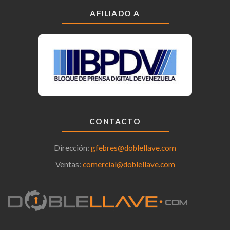
AFILIADO A
CONTACTO
Dirección:
gfebres@doblellave.com
Ventas:
comercial@doblellave.com