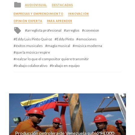
Posted
AUDIOVISUAL
DESTACADAS
in
EMPRESAS Y EMPRENDIMIENTO
INNOVACIÓN
OPINIÓN EXPERTA
PARA APRENDER
Tagged
arreglista profesional
arreglos
conexion
with
Eddy Luis Pinto Quiroz
Eddy Pinto
emociones
éxitos musicales
magia musical
música moderna
que la música respire
realzar lo que el compositor quiere transmitir
trabajo colaborativo
trabajo en equipo
Producción petrolera de Venezuela subió 94.000