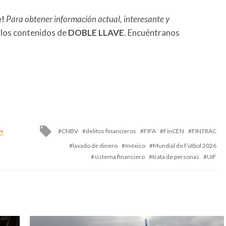
e!
Para obtener información actual, interesante y
 los contenidos de
DOBLE LLAVE
. Encuéntranos
Tagged
CNBV
delitos financieros
FIFA
FinCEN
FINTRAC
N
with
lavado de dinero
méxico
Mundial de Fútbol 2026
sistema financiero
trata de personas
UIF