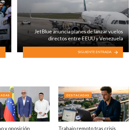
JetBlue anuncia planes de lanzar vuelos
directos entre EEUU y Venezuela
SIGUIENTE ENTRADA
CADAS
DESTACADAS
mo y oposición
Trabajo remoto tras crisis