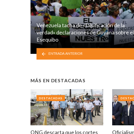
Venezuela tacha de «falsificación de la
verdad» declaraciones de Guyana sobre el
Esequibo
ENTRADA ANTERIOR
MÁS EN
DESTACADAS
DESTACADAS
DESTA
ONG descarta que los cortes
Oficialis