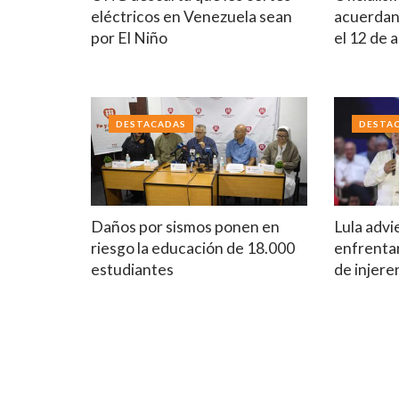
eléctricos en Venezuela sean
acuerdan 
por El Niño
el 12 de 
DESTACADAS
DESTA
Daños por sismos ponen en
Lula advi
riesgo la educación de 18.000
enfrentar
estudiantes
de injere