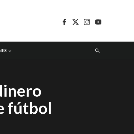
NES
dinero
e fútbol