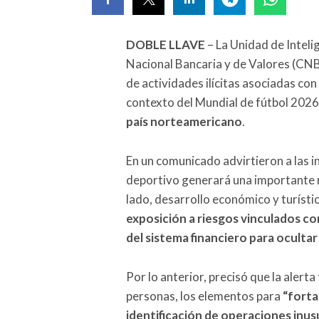
DOBLE LLAVE
– La Unidad de Inteli
Nacional Bancaria y de Valores (CNB
de actividades ilícitas asociadas con 
contexto del Mundial de fútbol 2026
país norteamericano
.
En un comunicado advirtieron a las i
deportivo generará una importante m
lado, desarrollo económico y turíst
exposición a riesgos vinculados co
del sistema financiero para oculta
Por lo anterior, precisó que la alert
personas, los elementos para
“forta
identificación de operaciones inus