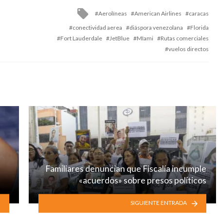
Tagged
Aerolíneas
American Airlines
caracas
with
conectividad aerea
diáspora venezolana
Florida
Fort Lauderdale
JetBlue
MIami
Rutas comerciales
vuelos directos
Familiares denuncian que Fiscalía incumple
«acuerdos» sobre presos políticos
SIGUIENTE ENTRADA