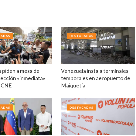
CADAS
DESTACADAS
s piden a mesa de
Venezuela instala terminales
lección «inmediata»
temporales en aeropuerto de
o CNE
Maiquetía
CADAS
DESTACADAS