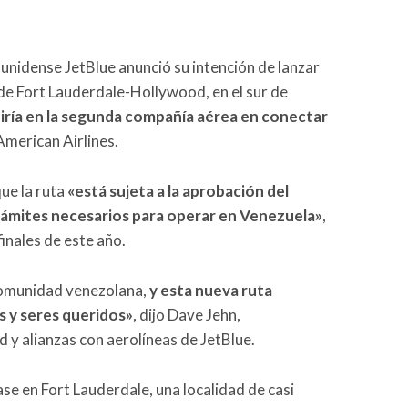
unidense JetBlue anunció su intención de lanzar
de Fort Lauderdale-Hollywood, en el sur de
tiría en la segunda compañía aérea en conectar
American Airlines.
ue la ruta
«está sujeta a la aprobación del
 trámites necesarios para operar en Venezuela»
,
inales de este año.
 comunidad venezolana,
y esta nueva ruta
as y seres queridos»
, dijo Dave Jehn,
d y alianzas con aerolíneas de JetBlue.
ase en Fort Lauderdale, una localidad de casi