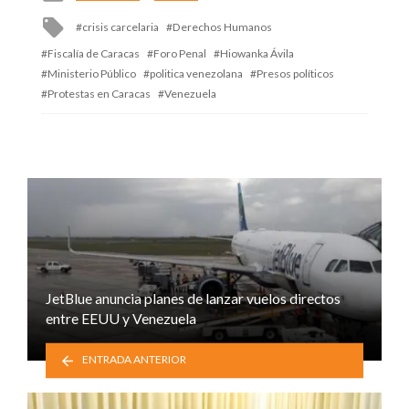
in
Tagged
crisis carcelaria
Derechos Humanos
with
Fiscalía de Caracas
Foro Penal
Hiowanka Ávila
Ministerio Público
politica venezolana
Presos políticos
Protestas en Caracas
Venezuela
JetBlue anuncia planes de lanzar vuelos directos
entre EEUU y Venezuela
ENTRADA ANTERIOR