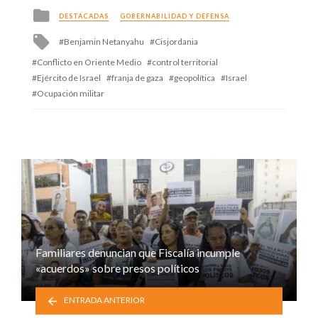
Posted
DESTACADAS
GOBERNABILIDAD Y DEFENSA
in
Tagged
Benjamin Netanyahu
Cisjordania
with
Conflicto en Oriente Medio
control territorial
Ejército de Israel
franja de gaza
geopolítica
Israel
Ocupación militar
Familiares denuncian que Fiscalía incumple
«acuerdos» sobre presos políticos
ENTRADA ANTERIOR