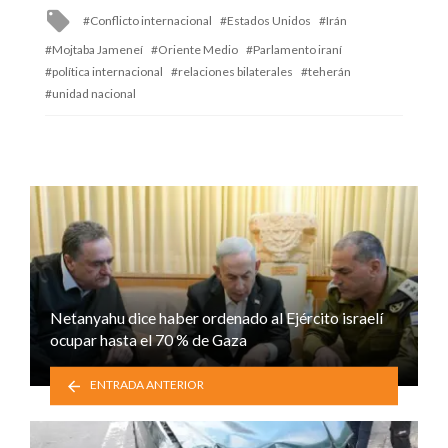
Tagged
Conflicto internacional
Estados Unidos
Irán
with
Mojtaba Jameneí
Oriente Medio
Parlamento iraní
política internacional
relaciones bilaterales
teherán
unidad nacional
Netanyahu dice haber ordenado al Ejército israelí
ocupar hasta el 70 % de Gaza
ENTRADA ANTERIOR