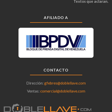
Textos que aclaran.
AFILIADO A
CONTACTO
Dirección:
gfebres@doblellave.com
Ventas:
comercial@doblellave.com