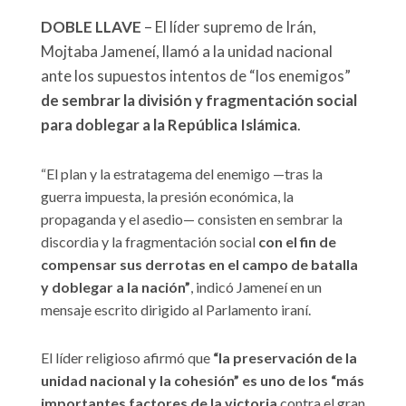
DOBLE LLAVE
–
El líder supremo de Irán,
Mojtaba Jameneí, llamó a la unidad nacional
ante los supuestos intentos de “los enemigos”
de sembrar la división y fragmentación social
para doblegar a la República Islámica
.
“El plan y la estratagema del enemigo —tras la
guerra impuesta, la presión económica, la
propaganda y el asedio— consisten en sembrar la
discordia y la fragmentación social
con el fin de
compensar sus derrotas en el campo de batalla
y doblegar a la nación”
, indicó Jameneí en un
mensaje escrito dirigido al Parlamento iraní.
El líder religioso afirmó que
“la preservación de la
unidad nacional y la cohesión” es uno de los “más
importantes factores de la victoria
contra el gran