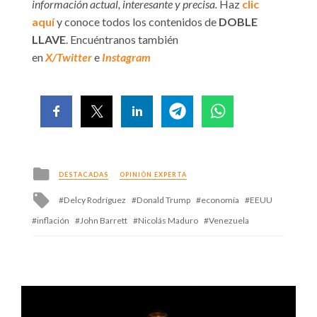
información actual, interesante y precisa.
Haz
clic
aquí
y conoce todos los contenidos de
DOBLE
LLAVE
. Encuéntranos también
en
X/Twitter
e
Instagram
Posted
DESTACADAS
OPINIÓN EXPERTA
in
Tagged
Delcy Rodríguez
Donald Trump
economía
EEUU
with
inflación
John Barrett
Nicolás Maduro
Venezuela