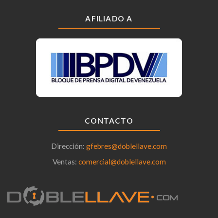
AFILIADO A
CONTACTO
Dirección:
gfebres@doblellave.com
Ventas:
comercial@doblellave.com