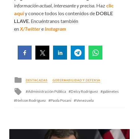
información actual, interesante y precisa.
Haz
clic
aquí
y conoce todos los contenidos de
DOBLE
LLAVE
. Encuéntranos también
en
X/Twitter
e
Instagram
Posted
DESTACADAS
GOBERNABILIDAD Y DEFENSA
in
Tagged
Administración Pública
Delcy Rodríguez
gabinetes
with
Nelson Rodríguez
Paola Posani
Venezuela