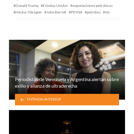
with
Donald Trump
Estados Unidos
exportaciones petroleras
Héctor Obregón
John Barrett
PDVSA
petróleo
vtv
Periodistas de Venezuela y Argentina alertan sobre
exilio y alianza de ultraderecha
ENTRADA ANTERIOR