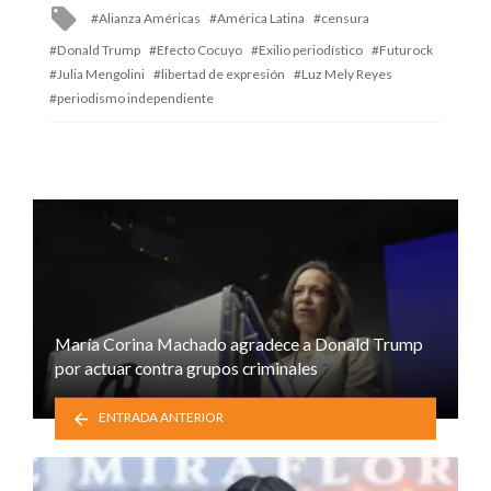
Tagged
Alianza Américas
América Latina
censura
with
Donald Trump
Efecto Cocuyo
Exilio periodístico
Futurock
Julia Mengolini
libertad de expresión
Luz Mely Reyes
periodismo independiente
María Corina Machado agradece a Donald Trump
por actuar contra grupos criminales
ENTRADA ANTERIOR