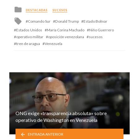
Posted
DESTACADAS
SUCESOS
in
Tagged
Comando Sur
Donald Trump
Estado Bolívar
with
Estados Unidos
María Corina Machado
Niño Guerrero
operativo militar
oposición venezolana
sucesos
tren de aragua
Venezuela
ONG exige «transparencia absoluta» sobre
operativo de Washington en Venezuela
ENTRADA ANTERIOR