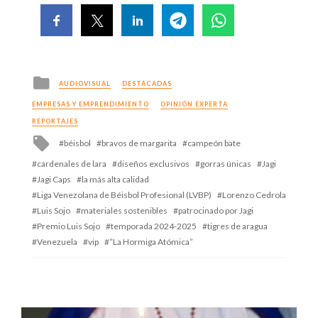
Posted
AUDIOVISUAL
DESTACADAS
in
EMPRESAS Y EMPRENDIMIENTO
OPINIÓN EXPERTA
REPORTAJES
Tagged
béisbol
bravos de margarita
campeón bate
with
cardenales de lara
diseños exclusivos
gorras únicas
Jagi
Jagi Caps
la más alta calidad
Liga Venezolana de Béisbol Profesional (LVBP)
Lorenzo Cedrola
Luis Sojo
materiales sostenibles
patrocinado por Jagi
Premio Luis Sojo
temporada 2024-2025
tigres de aragua
Venezuela
vip
“La Hormiga Atómica”