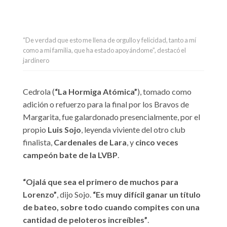
“De verdad que esto me llena de orgullo y felicidad, tanto a mí
como a mi familia, que ha estado apoyándome”, destacó el
jardinero
Cedrola (
“La Hormiga Atómica”
), tomado como
adición o refuerzo para la final por los Bravos de
Margarita, fue galardonado presencialmente, por el
propio
Luis Sojo
, leyenda viviente del otro club
finalista,
Cardenales de Lara
, y
cinco veces
campeón bate de la LVBP
.
“Ojalá que sea el primero de muchos para
Lorenzo”
, dijo Sojo.
“Es muy difícil ganar un título
de bateo, sobre todo cuando compites con una
cantidad de peloteros increíbles”
.