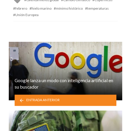
with
febrero
hielo marino
mínimo histórico
temperaturas
Unión Europea
Google lanza un modo con inteligencia artificial en
su buscador
ENTRADA ANTERIOR