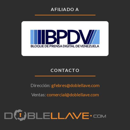
AFILIADO A
CONTACTO
Dirección:
gfebres@doblellave.com
Ventas:
comercial@doblellave.com