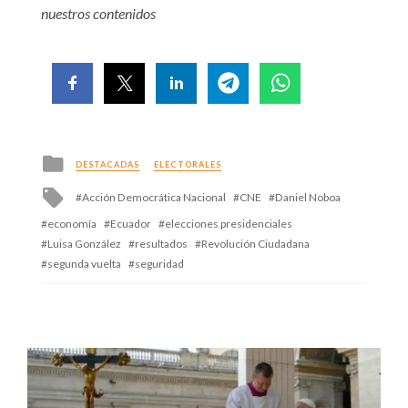
nuestros contenidos
Posted
DESTACADAS
ELECTORALES
in
Tagged
Acción Democrática Nacional
CNE
Daniel Noboa
with
economía
Ecuador
elecciones presidenciales
Luisa González
resultados
Revolución Ciudadana
segunda vuelta
seguridad