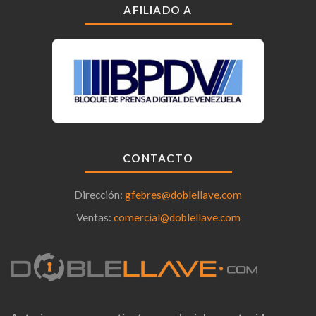
AFILIADO A
CONTACTO
Dirección:
gfebres@doblellave.com
Ventas:
comercial@doblellave.com