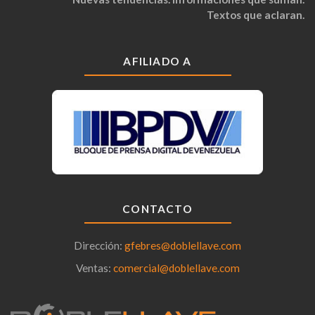
Textos que aclaran.
AFILIADO A
CONTACTO
Dirección:
gfebres@doblellave.com
Ventas:
comercial@doblellave.com