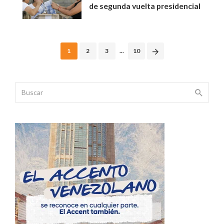
de segunda vuelta presidencial
Posts
1
2
3
...
10
navigation