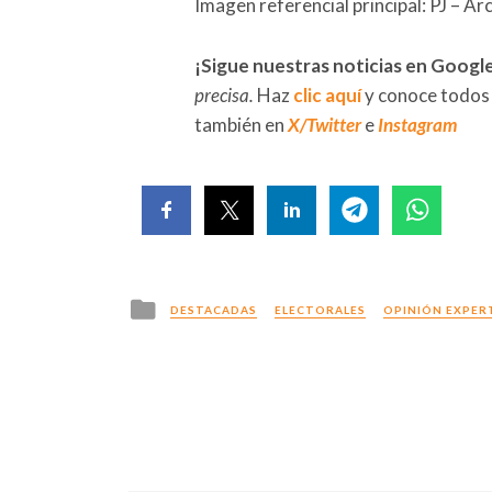
Imagen referencial principal: PJ – Ar
¡Sigue nuestras noticias en Googl
precisa.
Haz
clic aquí
y conoce todos
también en
X/Twitter
e
Instagram
Posted
DESTACADAS
ELECTORALES
OPINIÓN EXPER
in