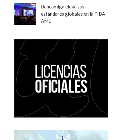
Bancamiga eleva sus
estándares globales en la FIBA
AML