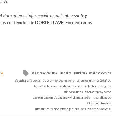
chivo
e!
Para obtener información actual, interesante y
 los contenidos de
DOBLE LLAVE
. Encuéntranos
Tagged
"Operación Lupa"
analiza
auditará
calidad de vida
TA
with
contraloría social
desembolsos millonarios en los últimos 26 años
desmantelados
Edinson Ferrer
Hector Rodriguez
inconclusos
obras y proyectos
organización ciudadana y vigilancia social
paralizados
Primero Justicia
Restructuración y Reingeniería del Gobierno Nacional