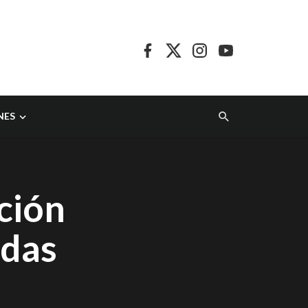
NES
ción
adas