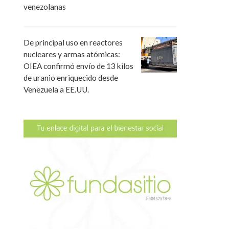
venezolanas
De principal uso en reactores
nucleares y armas atómicas:
OIEA confirmó envío de 13 kilos
de uranio enriquecido desde
Venezuela a EE.UU.