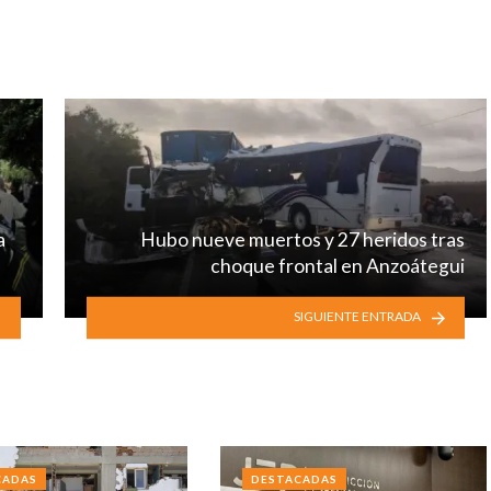
a
Hubo nueve muertos y 27 heridos tras
choque frontal en Anzoátegui
SIGUIENTE ENTRADA
CADAS
DESTACADAS