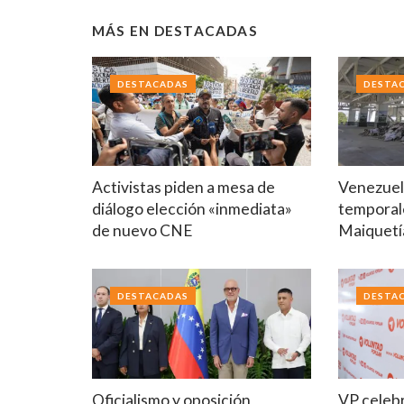
MÁS EN
DESTACADAS
DESTACADAS
DESTA
Activistas piden a mesa de
Venezuela
diálogo elección «inmediata»
temporal
de nuevo CNE
Maiquetí
DESTACADAS
DESTA
Oficialismo y oposición
VP celebr