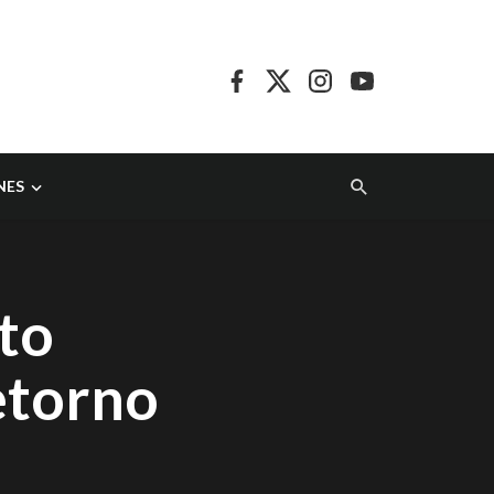
NES
to
etorno