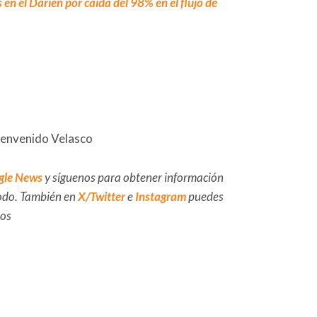
en el Darién por caída del 98% en el flujo de
ienvenido Velasco
gle News
y síguenos para obtener información
 todo. También en
X/Twitter
e
Instagram
puedes
dos