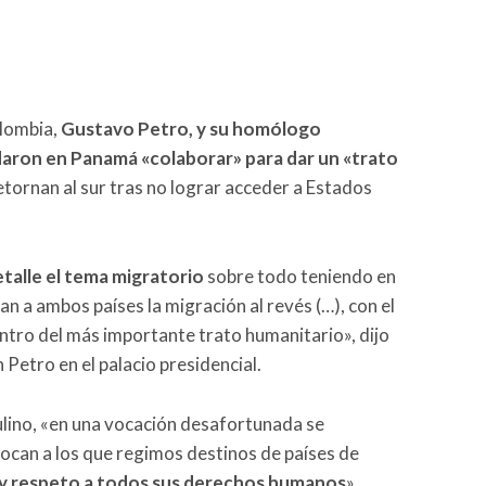
olombia,
Gustavo Petro, y su homólogo
aron en Panamá «colaborar» para dar un «trato
tornan al sur tras no lograr acceder a Estados
alle el tema migratorio
sobre todo teniendo en
n a ambos países la migración al revés (…), con el
ntro del más importante trato humanitario», dijo
Petro en el palacio presidencial.
lino, «en una vocación desafortunada se
can a los que regimos destinos de países de
o y respeto a todos sus derechos humanos
».