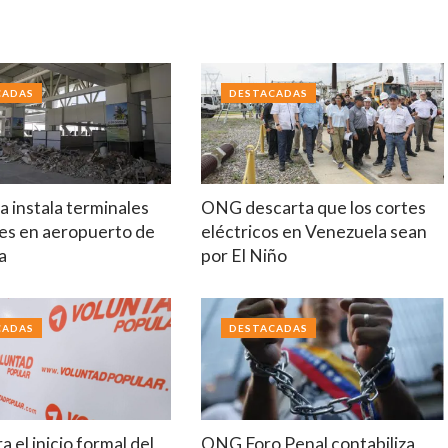
CADAS
DESTACADAS
 instala terminales
ONG descarta que los cortes
es en aeropuerto de
eléctricos en Venezuela sean
a
por El Niño
CADAS
DESTACADAS
a el inicio formal del
ONG Foro Penal contabiliza