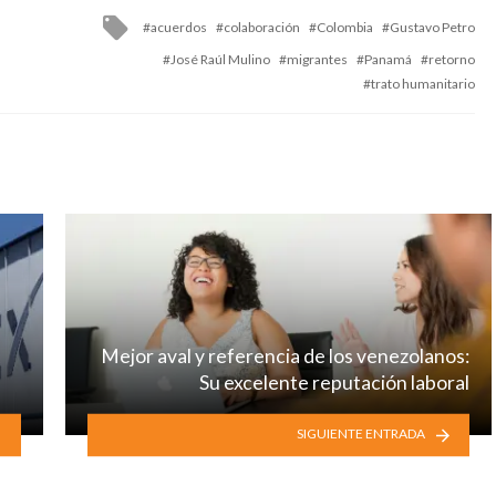
Tagged
acuerdos
colaboración
Colombia
Gustavo Petro
with
José Raúl Mulino
migrantes
Panamá
retorno
trato humanitario
Mejor aval y referencia de los venezolanos:
Su excelente reputación laboral
SIGUIENTE ENTRADA