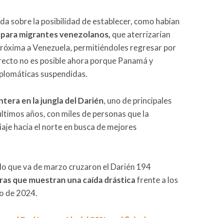
 sobre la posibilidad de establecer, como habían
n para migrantes venezolanos,
que aterrizarían
próxima a Venezuela, permitiéndoles regresar por
directo no es posible ahora porque Panamá y
iplomáticas suspendidas.
era en la jungla del Darién
, uno de principales
 últimos años, con miles de personas que la
iaje hacia el norte en busca de mejores
n lo que va de marzo cruzaron el Darién 194
fras que muestran una caída drástica
frente a los
o de 2024.