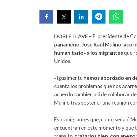
DOBLE LLAVE
– El presidente de C
panameño, José Raúl Mulino, acord
humanitario» a los migrantes
que re
Unidos.
«Igualmente
hemos abordado en det
cuenta los problemas que nos acarrea
acuerdo también allí de colaborar de
Mulino tras sostener una reunión con 
Esos migrantes que, como señaló Mu
encuentran en este momento y que to
tránsito,
tratarlos bien, con apeg