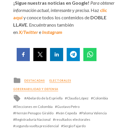
¡Sigue nuestras noticias en Google!
Para obtener
información actual, interesante y precisa.
Haz
clic
aquí
y conoce todos los contenidos de
DOBLE
LLAVE
. Encuéntranos también
en
X/Twitter
e
Instagram
Posted
DESTACADAS
ELECTORALES
in
GOBERNABILIDAD Y DEFENSA
Tagged
Abelardo de la Espriella
Claudia López
Colombia
with
Elecciones en Colombia
Gustavo Petro
Hernán Penagos Giraldo
Iván Cepeda
Paloma Valencia
Registraduría Nacional
resultados electorales
segunda vuelta presidencial
Sergio Fajardo