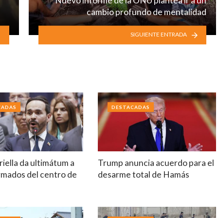
Nuevo informe de la ONU plantea ir a un
cambio profundo de mentalidad
SIGUIENTE ENTRADA
CADAS
DESTACADAS
riella da ultimátum a
Trump anuncia acuerdo para el
rmados del centro de
desarme total de Hamás
a