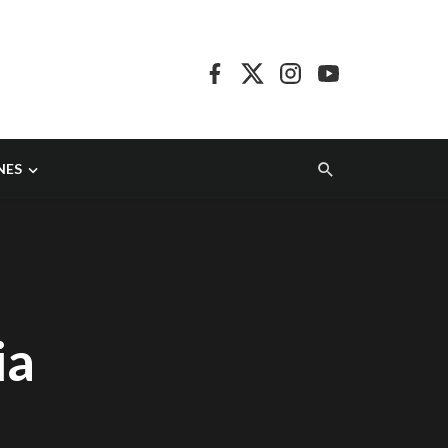
NES
ia