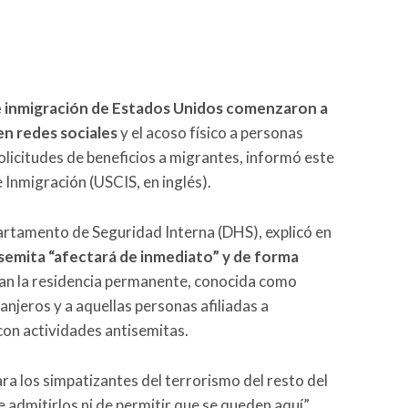
e inmigración de Estados Unidos comenzaron a
en redes sociales
y el acoso físico a personas
licitudes de beneficios a migrantes, informó este
 Inmigración (USCIS, en inglés).
artamento de Seguridad Interna (DHS), explicó en
isemita “afectará de inmediato” y de forma
tan la residencia permanente, conocida como
ranjeros y a aquellas personas afiliadas a
con actividades antisemitas.
a los simpatizantes del terrorismo del resto del
 admitirlos ni de permitir que se queden aquí”,