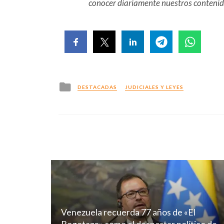
conocer diariamente nuestros conteni
Posted
DESTACADAS
JUDICIALES Y LEYES
in
Venezuela recuerda 77 años de «El