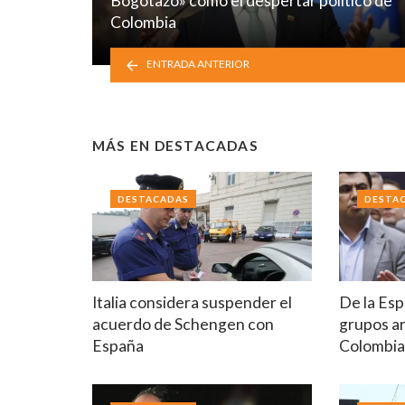
Bogotazo» como el despertar político de
Colombia
ENTRADA ANTERIOR
MÁS EN
DESTACADAS
DESTACADAS
DESTA
Italia considera suspender el
De la Esp
acuerdo de Schengen con
grupos a
España
Colombi