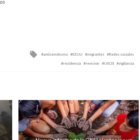
dos
Tagged
antisemitismo
EEUU
migrantes
Redes sociales
with
residencia
revisión
USCIS
vigilancia