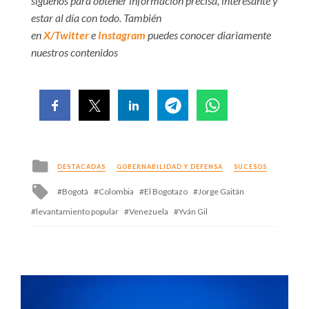
síguenos para obtener información precisa, interesante y
estar al día con todo. También
en
X/Twitter
e
Instagram
puedes conocer diariamente
nuestros contenidos
Posted
DESTACADAS
GOBERNABILIDAD Y DEFENSA
SUCESOS
in
Tagged
Bogotá
Colombia
El Bogotazo
Jorge Gaitán
with
levantamiento popular
Venezuela
Yván Gil