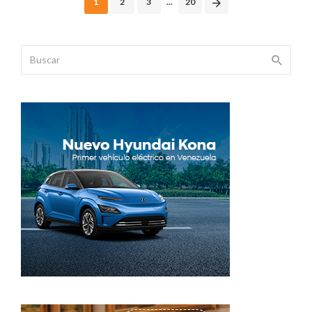
1
2
3
...
20
navigation