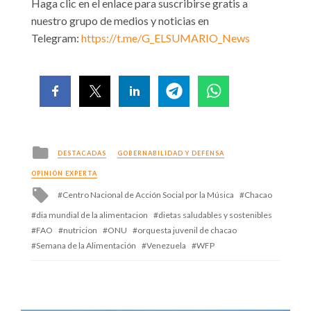
Haga clic en el enlace para suscribirse gratis a
nuestro grupo de medios y noticias en
Telegram:
https://t.me/G_ELSUMARIO_News
Posted
DESTACADAS
GOBERNABILIDAD Y DEFENSA
in
OPINIÓN EXPERTA
Tagged
Centro Nacional de Acción Social por la Música
Chacao
with
dia mundial de la alimentacion
dietas saludables y sostenibles
FAO
nutricion
ONU
orquesta juvenil de chacao
Semana de la Alimentación
Venezuela
WFP