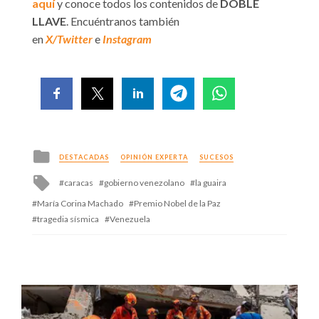
aquí
y conoce todos los contenidos de
DOBLE
LLAVE
. Encuéntranos también
en
X/Twitter
e
Instagram
Posted
DESTACADAS
OPINIÓN EXPERTA
SUCESOS
in
Tagged
caracas
gobierno venezolano
la guaira
with
María Corina Machado
Premio Nobel de la Paz
tragedia sísmica
Venezuela