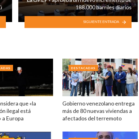
ú
188.000 barriles diarios
SIGUIENTE ENTRADA
CADAS
DESTACADAS
nsidera que «la
Gobierno venezolano entrega
ón ilegal está
más de 80 nuevas viviendas a
 a Europa
afectados del terremoto