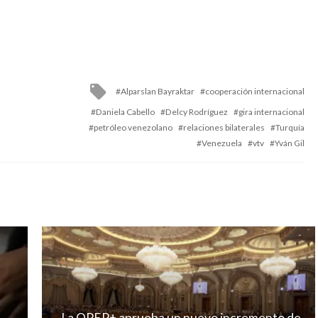
Tagged
Alparslan Bayraktar
cooperación internacional
with
Daniela Cabello
Delcy Rodríguez
gira internacional
petróleo venezolano
relaciones bilaterales
Turquía
Venezuela
vtv
Yván Gil
La OPEP+ aprueba un nuevo incremento de