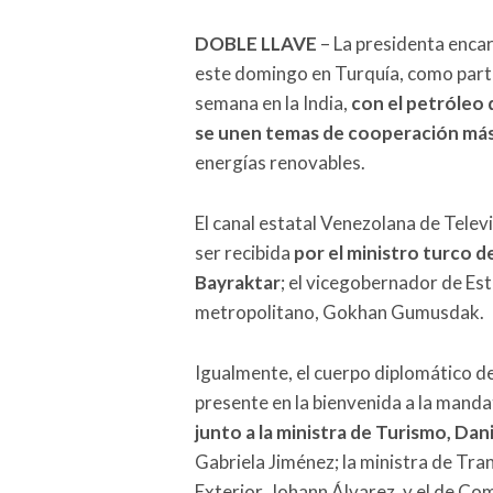
DOBLE LLAVE
– La presidenta enca
este domingo en Turquía, como parte
semana en la India,
con el petróleo 
se unen temas de cooperación más
energías renovables.
El canal estatal Venezolana de Tele
ser recibida
por el ministro turco d
Bayraktar
; el vicegobernador de Es
metropolitano, Gokhan Gumusdak.
Igualmente, el cuerpo diplomático d
presente en la bienvenida a la mand
junto a la ministra de Turismo, Dan
Gabriela Jiménez; la ministra de Tran
Exterior, Johann Álvarez, y el de Co