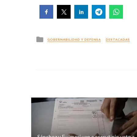
Posted
GOBERNABILIDAD Y DEFENSA
DESTACADAS
in
Sánchez y Fujimori van a escrutinio voto a