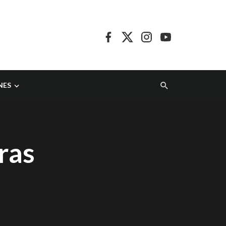
NES
ras