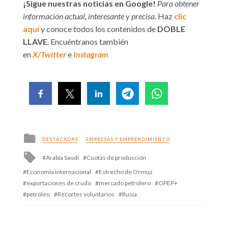
¡Sigue nuestras noticias en Google!
Para obtener
información actual, interesante y precisa.
Haz
clic
aquí
y conoce todos los contenidos de
DOBLE
LLAVE
. Encuéntranos también
en
X/Twitter
e
Instagram
Posted
DESTACADAS
EMPRESAS Y EMPRENDIMIENTO
in
Tagged
Arabia Saudí
Cuotas de producción
with
Economía internacional
Estrecho de Ormuz
exportaciones de crudo
mercado petrolero
OPEP+
petróleo
Recortes voluntarios
Rusia