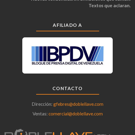
Textos que aclaran.
AFILIADO A
CONTACTO
Dirección:
gfebres@doblellave.com
Ventas:
comercial@doblellave.com