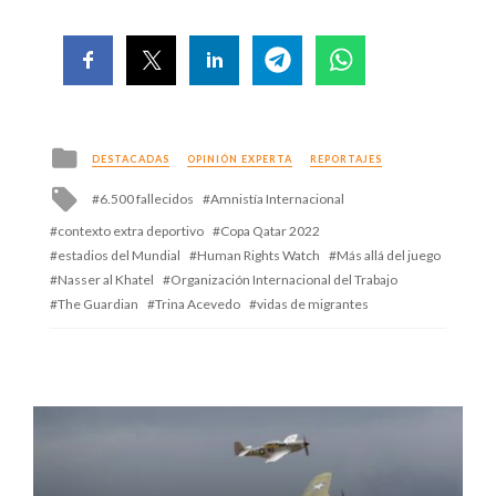
Posted
DESTACADAS
OPINIÓN EXPERTA
REPORTAJES
in
Tagged
6.500 fallecidos
Amnistía Internacional
with
contexto extra deportivo
Copa Qatar 2022
estadios del Mundial
Human Rights Watch
Más allá del juego
Nasser al Khatel
Organización Internacional del Trabajo
The Guardian
Trina Acevedo
vidas de migrantes