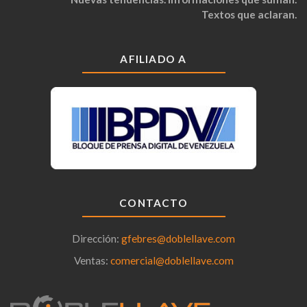
Textos que aclaran.
AFILIADO A
CONTACTO
Dirección:
gfebres@doblellave.com
Ventas:
comercial@doblellave.com