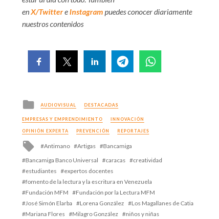
en
X/Twitter
e
Instagram
puedes conocer diariamente
nuestros contenidos
Posted
AUDIOVISUAL
DESTACADAS
in
EMPRESAS Y EMPRENDIMIENTO
INNOVACIÓN
OPINIÓN EXPERTA
PREVENCIÓN
REPORTAJES
Tagged
Antimano
Artigas
Bancamiga
with
Bancamiga Banco Universal
caracas
creatividad
estudiantes
expertos docentes
fomento de la lectura y la escritura en Venezuela
Fundación MFM
Fundación por la Lectura MFM
José Simón Elarba
Lorena González
Los Magallanes de Catia
Mariana Flores
Milagro González
niños y niñas