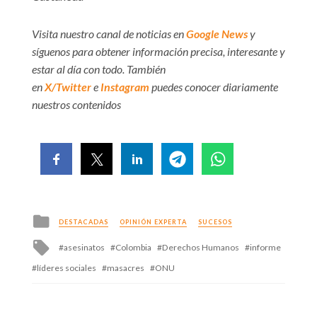
Visita nuestro canal de noticias en
Google News
y
síguenos para obtener información precisa, interesante y
estar al día con todo. También
en
X/Twitter
e
Instagram
puedes conocer diariamente
nuestros contenidos
Posted
DESTACADAS
OPINIÓN EXPERTA
SUCESOS
in
Tagged
asesinatos
Colombia
Derechos Humanos
informe
with
líderes sociales
masacres
ONU