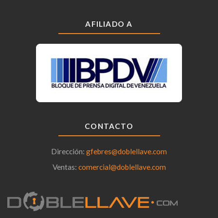
AFILIADO A
CONTACTO
Dirección:
gfebres@doblellave.com
Ventas:
comercial@doblellave.com