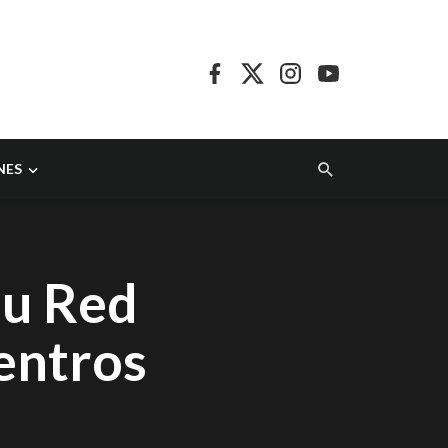
NES
su Red
entros