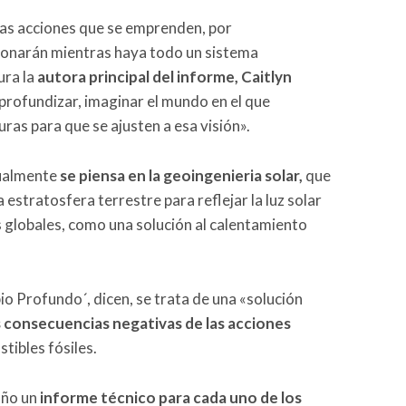
las acciones que se emprenden, por
ionarán mientras haya todo un sistema
ura la
autora principal del informe, Caitlyn
 profundizar, imaginar el mundo en el que
ras para que se ajusten a esa visión».
tualmente
se piensa en la geoingenieria solar,
que
 estratosfera terrestre para reflejar la luz solar
s globales, como una solución al calentamiento
io Profundo´, dicen, se trata de una «solución
s consecuencias negativas de las acciones
tibles fósiles.
año un
informe técnico para cada uno de los