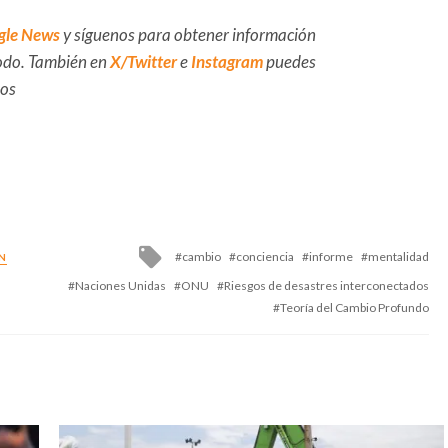
gle News
y síguenos para obtener información
 todo. También en
X/Twitter
e
Instagram
puedes
dos
Tagged
cambio
conciencia
informe
mentalidad
N
with
Naciones Unidas
ONU
Riesgos de desastres interconectados
Teoría del Cambio Profundo