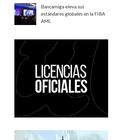
Bancamiga eleva sus
estándares globales en la FIBA
AML