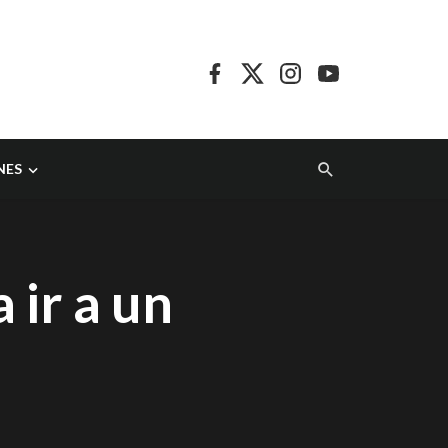
NES
ir a un