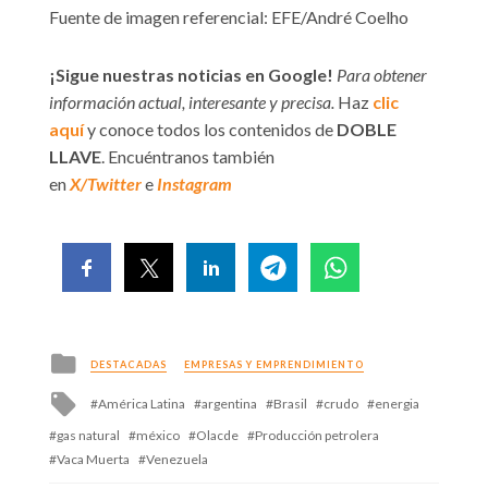
Fuente de imagen referencial: EFE/André Coelho
¡Sigue nuestras noticias en Google!
Para obtener
información actual, interesante y precisa.
Haz
clic
aquí
y conoce todos los contenidos de
DOBLE
LLAVE
. Encuéntranos también
en
X/Twitter
e
Instagram
Posted
DESTACADAS
EMPRESAS Y EMPRENDIMIENTO
in
Tagged
América Latina
argentina
Brasil
crudo
energia
with
gas natural
méxico
Olacde
Producción petrolera
Vaca Muerta
Venezuela