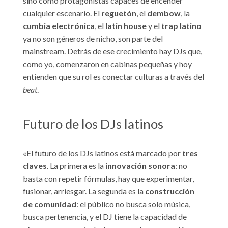
sino como protagonistas capaces de encender
cualquier escenario. El
reguetón
, el
dembow
, la
cumbia electrónica
, el
latin house
y el
trap latino
ya no son géneros de nicho, son parte del
mainstream. Detrás de ese crecimiento hay DJs que,
como yo, comenzaron en cabinas pequeñas y hoy
entienden que su rol es conectar culturas a través del
beat
.
Futuro de los DJs latinos
«El futuro de los DJs latinos está marcado por
tres
claves
. La primera es la
innovación sonora
: no
basta con repetir fórmulas, hay que experimentar,
fusionar, arriesgar. La segunda es la
construcción
de comunidad
: el público no busca solo música,
busca pertenencia, y el DJ tiene la capacidad de