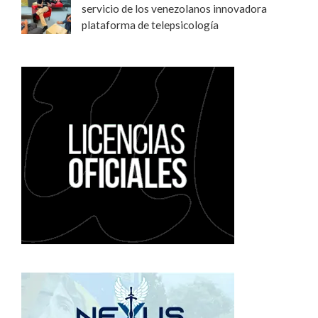
servicio de los venezolanos innovadora
plataforma de telepsicología