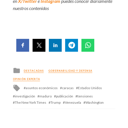
en
X/Twitter
e
Instagram
puedes conocer diariamente
nuestros contenidos
Posted
DESTACADAS
GOBERNABILIDAD Y DEFENSA
in
OPINIÓN EXPERTA
Tagged
asuntos económicos
caracas
Estados Unidos
with
investigación
maduro
publicación
tensiones
The New York Times
Trump
Venezuela
Washington