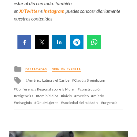
estar al día con todo. También
en
X/Twitter
e
Instagram
puedes conocer diariamente
nuestros contenidos
Posted
DESTACADAS
OPINIÓN EXPERTA
in
Tagged
América Latina y el Caribe
Claudia Sheinbaum
with
Conferencia Regional sobre la Mujer
construcción
exigencias
feminicidios
inicio
méxico
miedo
misoginia
Onu Mujeres
sociedad del cuidado.
urgencia