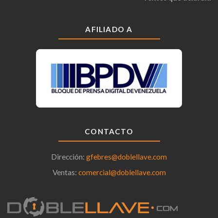
AFILIADO A
CONTACTO
Dirección:
gfebres@doblellave.com
Ventas:
comercial@doblellave.com