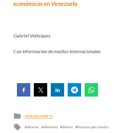
económicas en Venezuela
Gabriel Velásquez
Con información de medios internacionales
Posted
OPINIÓN EXPERTA
in
Tagged
ahorrar
alimento
dinero
finanzas personales
with