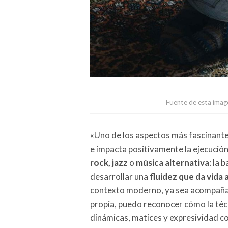
Fuente de esta image
«Uno de los aspectos más fascinantes
e impacta positivamente la ejecución
rock, jazz
o
música alternativa
: la 
desarrollar una
fluidez que da vida
contexto moderno, ya sea acompaña
propia, puedo reconocer cómo la téc
dinámicas, matices y expresividad c