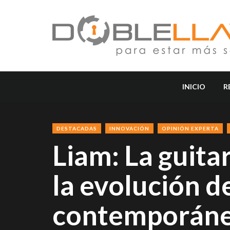
INICIO
R
DESTACADAS
INNOVACIÓN
OPINIÓN EXPERTA
Liam: La guita
la evolución d
contemporán