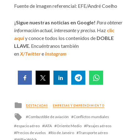
Fuente de imagen referencial: EFE/André Coelho
¡Sigue nuestras noticias en Google!
Para obtener
información actual, interesante y precisa.
Haz
clic
aquí
y conoce todos los contenidos de
DOBLE
LLAVE
. Encuéntranos también
en
X/Twitter
e
Instagram
Posted
DESTACADAS
EMPRESAS Y EMPRENDIMIENTO
in
Tagged
Combustible de aviación
Conflictos mundiales
with
espacio aéreo
IATA
Oriente Medio
Pasajes aéreos
Precios de vuelos
Río de Janeiro
Transporte aéreo
Willie Walsh