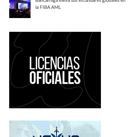
Bancamiga eleva sus estándares globales en
la FIBA AML