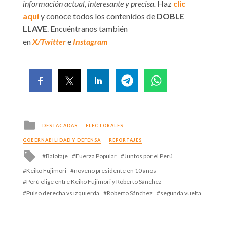
información actual, interesante y precisa.
Haz
clic
aquí
y conoce todos los contenidos de
DOBLE
LLAVE
. Encuéntranos también
en
X/Twitter
e
Instagram
Posted
DESTACADAS
ELECTORALES
in
GOBERNABILIDAD Y DEFENSA
REPORTAJES
Tagged
Balotaje
Fuerza Popular
Juntos por el Perú
with
Keiko Fujimori
noveno presidente en 10 años
Perú elige entre Keiko Fujimori y Roberto Sánchez
Pulso derecha vs izquierda
Roberto Sánchez
segunda vuelta