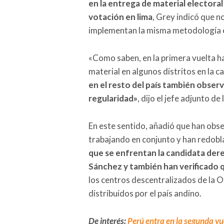
en la entrega de material electoral
votación en lima
, Grey indicó que n
implementan la misma metodología e
«Como saben, en la primera vuelta ha
material en algunos distritos en la c
en el resto del país también obser
regularidad»
, dijo el jefe adjunto de 
En este sentido, añadió que han obs
trabajando en conjunto y han redobl
que se enfrentan la candidata dere
Sánchez y también han verificado qu
los centros descentralizados de la 
distribuidos por el país andino.
De interés:
Perú entra en la segunda vue