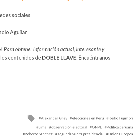
redes sociales
aolo Aguilar
e!
Para obtener información actual, interesante y
 los contenidos de
DOBLE LLAVE
. Encuéntranos
Tagged
Alexander Grey
elecciones en Perú
Keiko Fujimori
with
Lima
observación electoral
ONPE
Política peruana
Roberto Sánchez
segunda vuelta presidencial
Unión Europea