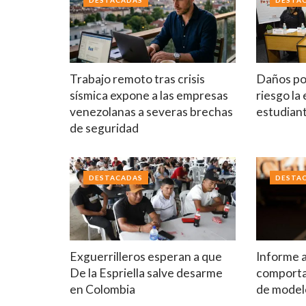
DESTACADAS
DESTA
Trabajo remoto tras crisis
Daños po
sísmica expone a las empresas
riesgo la
venezolanas a severas brechas
estudian
de seguridad
DESTACADAS
DESTA
Exguerrilleros esperan a que
Informe 
De la Espriella salve desarme
comport
en Colombia
de model