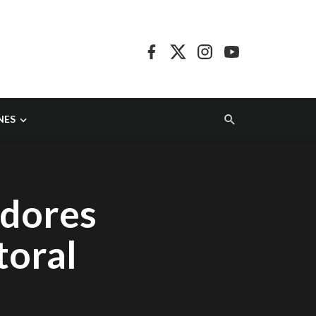
NES
adores
toral