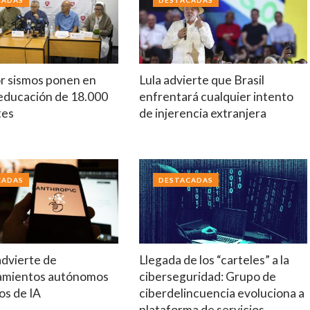
CADAS
DESTACADAS
r sismos ponen en
Lula advierte que Brasil
 educación de 18.000
enfrentará cualquier intento
tes
de injerencia extranjera
CADAS
DESTACADAS
advierte de
Llegada de los “carteles” a la
amientos autónomos
ciberseguridad: Grupo de
os de IA
ciberdelincuencia evoluciona a
plataforma de servicios