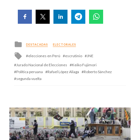
Posted
DESTACADAS
ELECTORALES
in
Tagged
elecciones en Perú
escrutinio
JNE
with
Jurado Nacional de Elecciones
Keiko Fujimori
Política peruana
Rafael López Aliaga
Roberto Sánchez
segunda vuelta