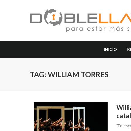
INICIO
R
TAG: WILLIAM TORRES
Willi
catal
"En esce