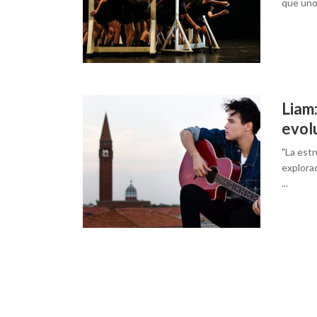
que uno 
Liam:
evol
"La estr
explora
...