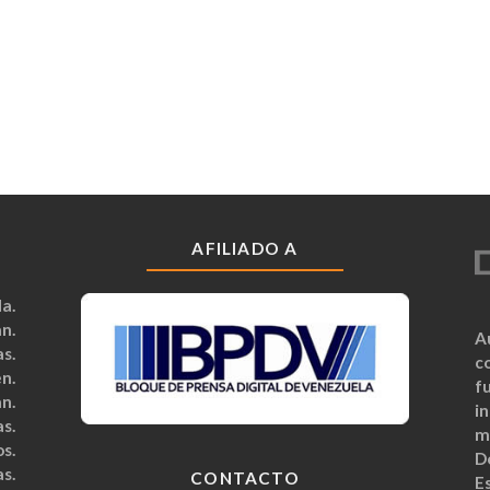
AFILIADO A
a.
n.
A
s.
c
n.
fu
n.
i
s.
m
s.
D
s.
CONTACTO
Es